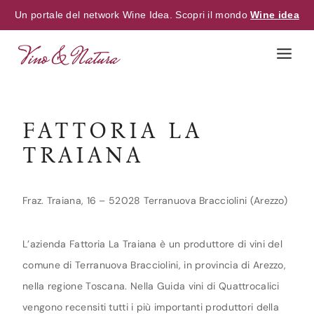
Un portale del network Wine Idea. Scopri il mondo
Wine idea
Skip
to
content
FATTORIA LA
TRAIANA
Fraz. Traiana, 16 – 52028 Terranuova Bracciolini (Arezzo)
L’azienda Fattoria La Traiana è un produttore di vini del
comune di Terranuova Bracciolini, in provincia di Arezzo,
nella regione Toscana. Nella Guida vini di Quattrocalici
vengono recensiti tutti i più importanti produttori della