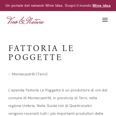
Un portale del network Wine Idea. Scopri il mondo
Wine idea
Skip
to
content
FATTORIA LE
POGGETTE
– Montecastrilli (Terni)
L’azienda Fattoria Le Poggette è un produttore di vini del
comune di Montecastrilli, in provincia di Terni, nella
regione Umbria. Nella Guida vini di Quattrocalici
vengono recensiti tutti i più importanti produttori della