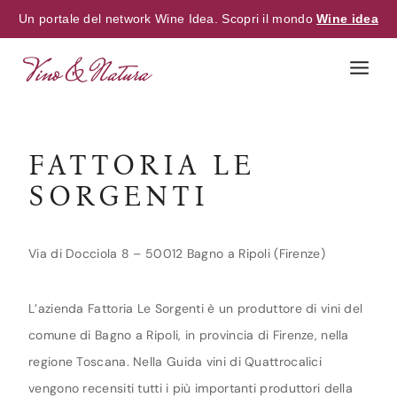
Un portale del network Wine Idea. Scopri il mondo
Wine idea
Skip
to
content
FATTORIA LE
SORGENTI
Via di Docciola 8 – 50012 Bagno a Ripoli (Firenze)
L’azienda Fattoria Le Sorgenti è un produttore di vini del
comune di Bagno a Ripoli, in provincia di Firenze, nella
regione Toscana. Nella Guida vini di Quattrocalici
vengono recensiti tutti i più importanti produttori della