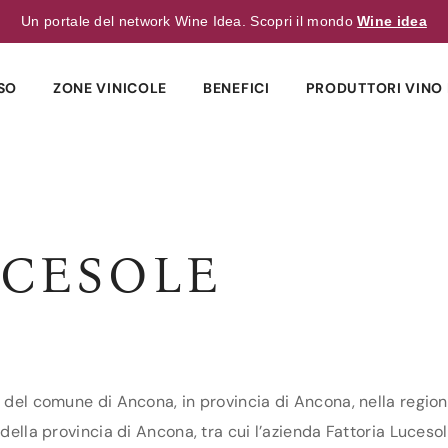
Un portale del network Wine Idea. Scopri il mondo
Wine idea
SO
ZONE VINICOLE
BENEFICI
PRODUTTORI VINO 
UCESOLE
i del comune di Ancona, in provincia di Ancona, nella region
della provincia di Ancona, tra cui l’azienda Fattoria Lucesole