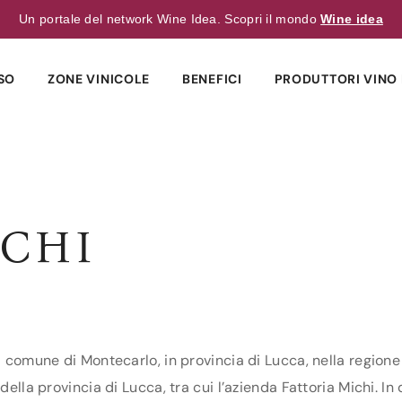
Un portale del network Wine Idea. Scopri il mondo
Wine idea
SO
ZONE VINICOLE
BENEFICI
PRODUTTORI VINO 
ICHI
l comune di Montecarlo, in provincia di Lucca, nella regione
della provincia di Lucca, tra cui l’azienda Fattoria Michi. In 