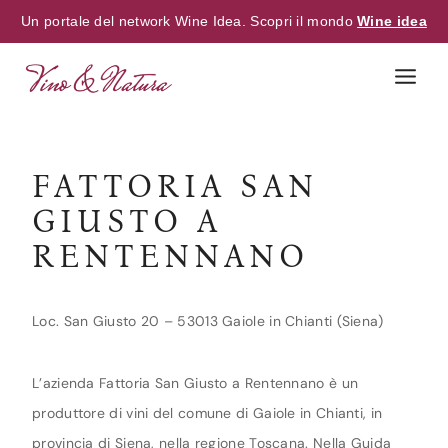
Un portale del network Wine Idea. Scopri il mondo
Wine idea
Skip
to
content
FATTORIA SAN
GIUSTO A
RENTENNANO
Loc. San Giusto 20 – 53013 Gaiole in Chianti (Siena)
L’azienda Fattoria San Giusto a Rentennano è un
produttore di vini del comune di Gaiole in Chianti, in
provincia di Siena, nella regione Toscana. Nella Guida