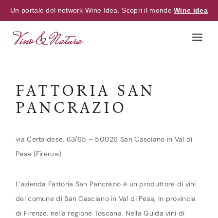
Un portale del network Wine Idea. Scopri il mondo
Wine idea
Skip
to
content
FATTORIA SAN
PANCRAZIO
via Certaldese, 63/65 – 50026 San Casciano in Val di
Pesa (Firenze)
L’azienda Fattoria San Pancrazio è un produttore di vini
del comune di San Casciano in Val di Pesa, in provincia
di Firenze, nella regione Toscana. Nella Guida vini di