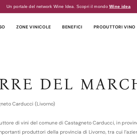
Un portale del network Wine Idea. Scopri il mondo
Wine idea
SO
ZONE VINICOLE
BENEFICI
PRODUTTORI VINO 
ERRE DEL MARC
neto Carducci (Livorno)
ttore di vini del comune di Castagneto Carducci, in provinc
importanti produttori della provincia di Livorno, tra cui l’az