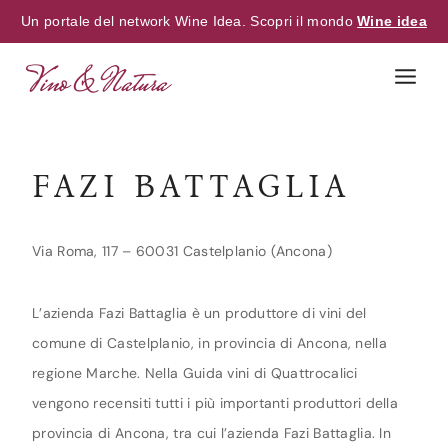
Un portale del network Wine Idea. Scopri il mondo
Wine idea
Skip
to
content
FAZI BATTAGLIA
Via Roma, 117 – 60031 Castelplanio (Ancona)
L’azienda Fazi Battaglia è un produttore di vini del
comune di Castelplanio, in provincia di Ancona, nella
regione Marche. Nella Guida vini di Quattrocalici
vengono recensiti tutti i più importanti produttori della
provincia di Ancona, tra cui l’azienda Fazi Battaglia. In