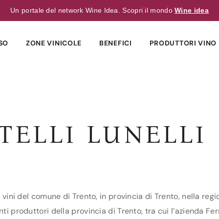
Un portale del network Wine Idea. Scopri il mondo
Wine idea
SO
ZONE VINICOLE
BENEFICI
PRODUTTORI VINO 
TELLI LUNELLI
i vini del comune di Trento, in provincia di Trento, nella reg
i produttori della provincia di Trento, tra cui l’azienda Ferr