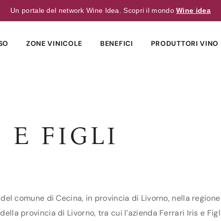
Un portale del network Wine Idea. Scopri il mondo
Wine idea
SO
ZONE VINICOLE
BENEFICI
PRODUTTORI VINO 
 E FIGLI
ni del comune di Cecina, in provincia di Livorno, nella region
ella provincia di Livorno, tra cui l’azienda Ferrari Iris e Figl