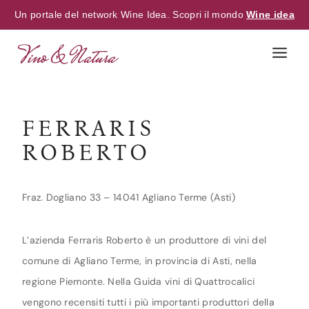
Un portale del network Wine Idea. Scopri il mondo
Wine idea
Skip
to
content
FERRARIS
ROBERTO
Fraz. Dogliano 33 – 14041 Agliano Terme (Asti)
L’azienda Ferraris Roberto è un produttore di vini del
comune di Agliano Terme, in provincia di Asti, nella
regione Piemonte. Nella Guida vini di Quattrocalici
vengono recensiti tutti i più importanti produttori della