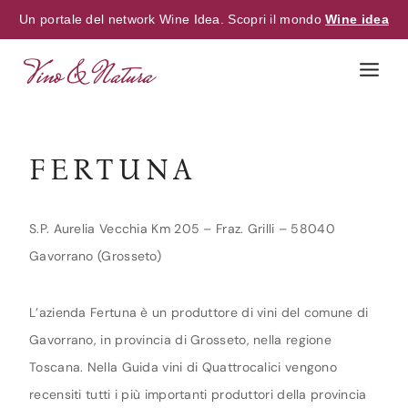
Un portale del network Wine Idea. Scopri il mondo
Wine idea
Skip
to
content
FERTUNA
S.P. Aurelia Vecchia Km 205 – Fraz. Grilli – 58040
Gavorrano (Grosseto)
L’azienda Fertuna è un produttore di vini del comune di
Gavorrano, in provincia di Grosseto, nella regione
Toscana. Nella Guida vini di Quattrocalici vengono
recensiti tutti i più importanti produttori della provincia