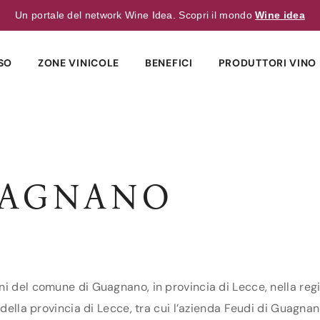
Un portale del network Wine Idea. Scopri il mondo
Wine idea
SO
ZONE VINICOLE
BENEFICI
PRODUTTORI VINO 
UAGNANO
i del comune di Guagnano, in provincia di Lecce, nella regio
della provincia di Lecce, tra cui l’azienda Feudi di Guagnano.