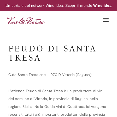
Un portale del network Wine Idea. Scopri il mondo
Wine idea
Skip
to
content
FEUDO DI SANTA
TRESA
C.da Santa Tresa snc – 97019 Vittoria (Ragusa)
L’azienda Feudo di Santa Tresa è un produttore di vini
del comune di Vittoria, in provincia di Ragusa, nella
regione Sicilia. Nella Guida vini di Quattrocalici vengono
recensiti tutti i più importanti produttori della provincia