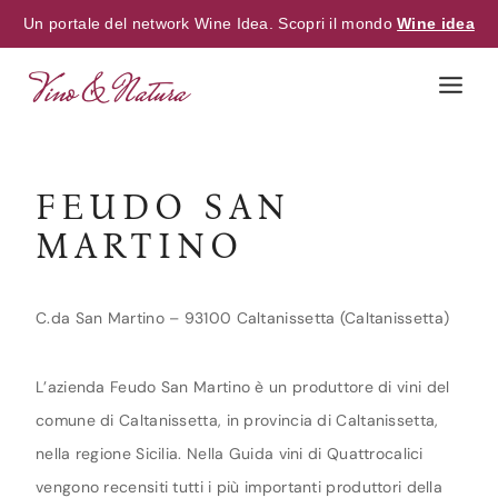
Un portale del network Wine Idea. Scopri il mondo
Wine idea
Skip
to
content
FEUDO SAN
MARTINO
C.da San Martino – 93100 Caltanissetta (Caltanissetta)
L’azienda Feudo San Martino è un produttore di vini del
comune di Caltanissetta, in provincia di Caltanissetta,
nella regione Sicilia. Nella Guida vini di Quattrocalici
vengono recensiti tutti i più importanti produttori della