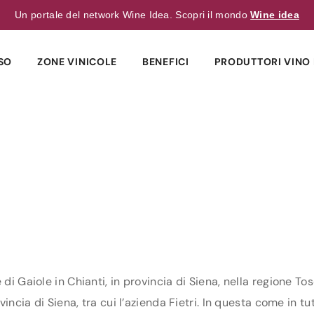
Un portale del network Wine Idea. Scopri il mondo
Wine idea
SO
ZONE VINICOLE
BENEFICI
PRODUTTORI VINO 
 di Gaiole in Chianti, in provincia di Siena, nella regione T
vincia di Siena, tra cui l’azienda Fietri. In questa come in tut