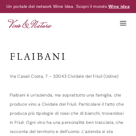
Un portale del network Wine Idea. Scopri il mondo
Wine idea
Skip
to
content
FLAIBANI
Via Casali Costa, 7 – 33043 Cividale del Friuli (Udine)
Flaibani è un’azienda, ma soprattutto una famiglia, che
produce vino a Cividale del Friuli. Particolare il fatto che
produca più tipologie di rossi che di bianchi, trovandosi
in Friuli. Ogni vino ha una personalità ben tracciata, che
racconta del territorio e dell’uomo. L’azienda si sta