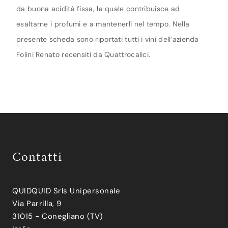
da buona acidità fissa, la quale contribuisce ad
esaltarne i profumi e a mantenerli nel tempo. Nella
presente scheda sono riportati tutti i vini dell’azienda
Folini Renato recensiti da Quattrocalici.
Contatti
QUIDQUID Srls Unipersonale
Via Parrilla, 9
31015 - Conegliano (TV)