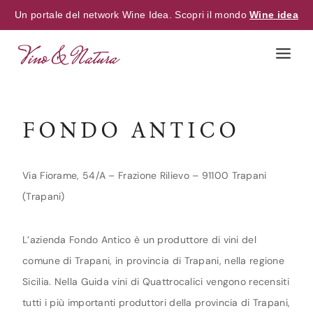
Un portale del network Wine Idea. Scopri il mondo
Wine idea
Skip
to
content
FONDO ANTICO
Via Fiorame, 54/A – Frazione Rilievo – 91100 Trapani
(Trapani)
L’azienda Fondo Antico è un produttore di vini del
comune di Trapani, in provincia di Trapani, nella regione
Sicilia. Nella Guida vini di Quattrocalici vengono recensiti
tutti i più importanti produttori della provincia di Trapani,