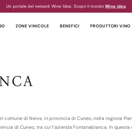
Un portale del network Wine Idea. Scopri il mondo
Wine idea
SO
ZONE VINICOLE
BENEFICI
PRODUTTORI VINO 
ANCA
l comune di Neive, in provincia di Cuneo, nella regione Pie
ovincia di Cuneo, tra cui l’azienda Fontanabianca. In questa c