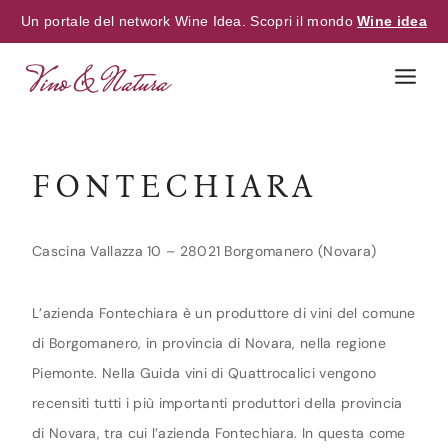
Un portale del network Wine Idea. Scopri il mondo
Wine idea
Skip
to
content
FONTECHIARA
Cascina Vallazza 10 – 28021 Borgomanero (Novara)
L’azienda Fontechiara è un produttore di vini del comune
di Borgomanero, in provincia di Novara, nella regione
Piemonte. Nella Guida vini di Quattrocalici vengono
recensiti tutti i più importanti produttori della provincia
di Novara, tra cui l’azienda Fontechiara. In questa come