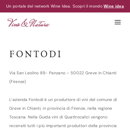
Un portale del network Wine Idea. Scopri il mondo
Wine idea
Skip
to
content
FONTODI
Via San Leolino 89- Panzano – 50022 Greve in Chianti
(Firenze)
L’azienda Fontodi è un produttore di vini del comune di
Greve in Chianti, in provincia di Firenze, nella regione
Toscana. Nella Guida vini di Quattrocalici vengono
recensiti tutti i più importanti produttori della provincia