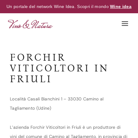
Un portale del network Wine Idea. Scopri il mondo
Wine idea
Skip
to
content
FORCHIR
VITICOLTORI IN
FRIULI
Località Casali Bianchini 1 – 33030 Camino al
Tagliamento (Udine)
L’azienda Forchir Viticoltori in Friuli è un produttore di
vini del comune di Camino al Tagliamento, in provincia di