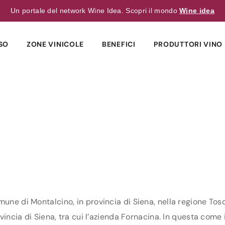
Un portale del network Wine Idea. Scopri il mondo
Wine idea
SO
ZONE VINICOLE
BENEFICI
PRODUTTORI VINO 
mune di Montalcino, in provincia di Siena, nella regione Tos
vincia di Siena, tra cui l’azienda Fornacina. In questa come in