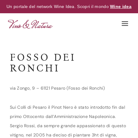
Un portale del network Wine Idea. Scopri il mondo
Wine idea
Skip
to
content
FOSSO DEI
RONCHI
via Zongo, 9 – 61121 Pesaro (Fosso dei Ronchi)
Sui Colli di Pesaro il Pinot Nero è stato introdotto fin dal
primo Ottocento dall’Amministrazione Napoleonica.
Sergio Rossi, da sempre grande appassionato di questo
vitigno, nel 2005 ha deciso di piantare 3ht di vigna,