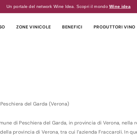
Un portale del network Wine Idea. Scopri il mondo
Wine idea
SO
ZONE VINICOLE
BENEFICI
PRODUTTORI VINO 
9 Peschiera del Garda (Verona)
omune di Peschiera del Garda, in provincia di Verona, nella r
della provincia di Verona, tra cui l’azienda Fraccaroli. In que