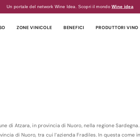
Un portale del network Wine Idea. Scopri il mondo
Wine idea
SO
ZONE VINICOLE
BENEFICI
PRODUTTORI VINO 
une di Atzara, in provincia di Nuoro, nella regione Sardegna.
vincia di Nuoro, tra cui l’azienda Fradiles. In questa come in 