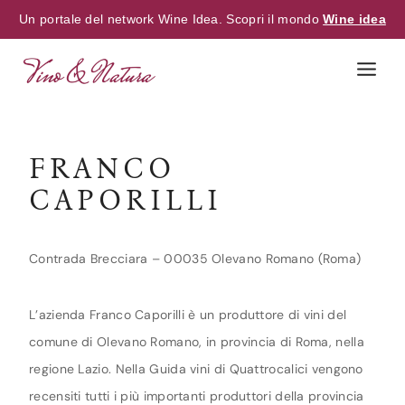
Un portale del network Wine Idea. Scopri il mondo
Wine idea
Skip
to
content
FRANCO
CAPORILLI
Contrada Brecciara – 00035 Olevano Romano (Roma)
L’azienda Franco Caporilli è un produttore di vini del
comune di Olevano Romano, in provincia di Roma, nella
regione Lazio. Nella Guida vini di Quattrocalici vengono
recensiti tutti i più importanti produttori della provincia