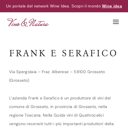
Un portale del network Wine Idea. Scopri il mondo
Wine idea
Skip
to
content
FRANK E SERAFICO
Via Spergolaia – Fraz. Alberese – 58100 Grosseto
(Grosseto)
L’azienda Frank e Serafico è un produttore di vini del
comune di Grosseto, in provincia di Grosseto, nella
regione Toscana. Nella Guida vini di Quattrocalici
vengono recensiti tutti i più importanti produttori della