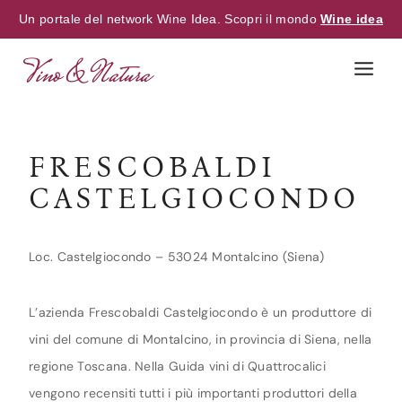
Un portale del network Wine Idea. Scopri il mondo
Wine idea
Skip
to
content
FRESCOBALDI
CASTELGIOCONDO
Loc. Castelgiocondo – 53024 Montalcino (Siena)
L’azienda Frescobaldi Castelgiocondo è un produttore di
vini del comune di Montalcino, in provincia di Siena, nella
regione Toscana. Nella Guida vini di Quattrocalici
vengono recensiti tutti i più importanti produttori della