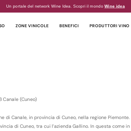
Un portale del network Wine Idea. Scopri il mondo
Wine idea
SO
ZONE VINICOLE
BENEFICI
PRODUTTORI VINO 
3 Canale (Cuneo)
ne di Canale, in provincia di Cuneo, nella regione Piemonte.
vincia di Cuneo, tra cui l’azienda Gallino. In questa come in t