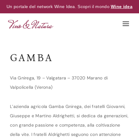
Un portale del network Wine Idea. Scopri il mondo
Wine idea
Skip
to
content
GAMBA
Via Gnirega, 19 – Valgatara – 37020 Marano di
Valpolicella (Verona)
L’azienda agricola Gamba Gnirega, dei fratelli Giovanni,
Giuseppe e Martino Aldrighetti, si dedica da generazioni,
con grande passione e competenza, alla coltivazione
della vite. I fratelli Aldrighetti seguono con attenzione