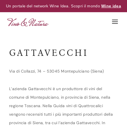
Un portale del network Wine Idea. Scopri il mondo
Wine idea
Skip
to
content
GATTAVECCHI
Via di Collazzi, 74 – 53045 Montepulciano (Siena)
L’azienda Gattavecchi è un produttore di vini del
comune di Montepulciano, in provincia di Siena, nella
regione Toscana. Nella Guida vini di Quattrocalici
vengono recensiti tutti i più importanti produttori della
provincia di Siena, tra cui l’azienda Gattavecchi. In