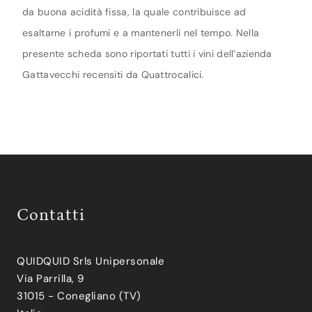
da buona acidità fissa, la quale contribuisce ad
esaltarne i profumi e a mantenerli nel tempo. Nella
presente scheda sono riportati tutti i vini dell’azienda
Gattavecchi recensiti da Quattrocalici.
Contatti
QUIDQUID Srls Unipersonale
Via Parrilla, 9
31015 - Conegliano (TV)