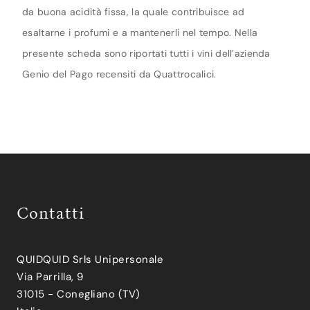
da buona acidità fissa, la quale contribuisce ad
esaltarne i profumi e a mantenerli nel tempo. Nella
presente scheda sono riportati tutti i vini dell’azienda
Genio del Pago recensiti da Quattrocalici.
Contatti
QUIDQUID Srls Unipersonale
Via Parrilla, 9
31015 - Conegliano (TV)