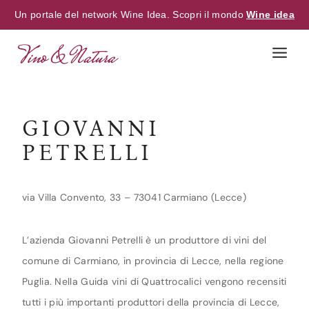
Un portale del network Wine Idea. Scopri il mondo
Wine idea
Skip
to
content
GIOVANNI
PETRELLI
via Villa Convento, 33 – 73041 Carmiano (Lecce)
L’azienda Giovanni Petrelli è un produttore di vini del
comune di Carmiano, in provincia di Lecce, nella regione
Puglia. Nella Guida vini di Quattrocalici vengono recensiti
tutti i più importanti produttori della provincia di Lecce,