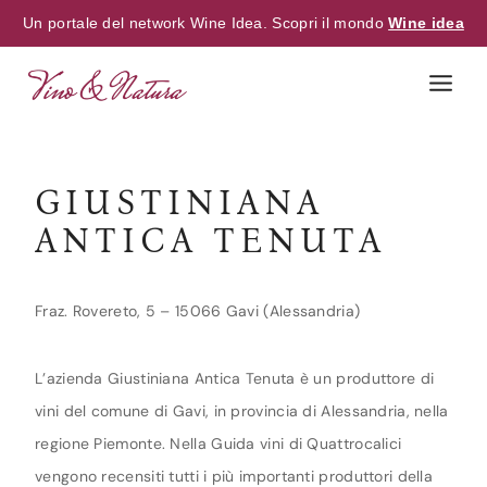
Un portale del network Wine Idea. Scopri il mondo
Wine idea
Skip
to
content
GIUSTINIANA
ANTICA TENUTA
Fraz. Rovereto, 5 – 15066 Gavi (Alessandria)
L’azienda Giustiniana Antica Tenuta è un produttore di
vini del comune di Gavi, in provincia di Alessandria, nella
regione Piemonte. Nella Guida vini di Quattrocalici
vengono recensiti tutti i più importanti produttori della