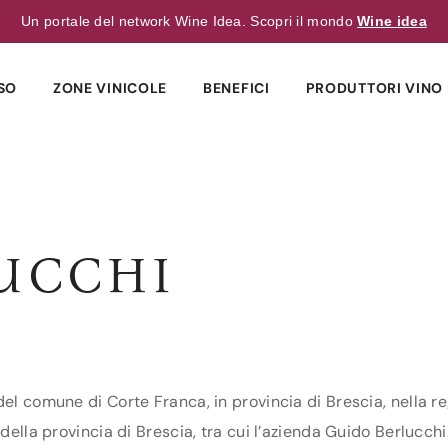
Un portale del network Wine Idea. Scopri il mondo
Wine idea
SO
ZONE VINICOLE
BENEFICI
PRODUTTORI VINO 
UCCHI
del comune di Corte Franca, in provincia di Brescia, nella r
della provincia di Brescia, tra cui l’azienda Guido Berlucchi.