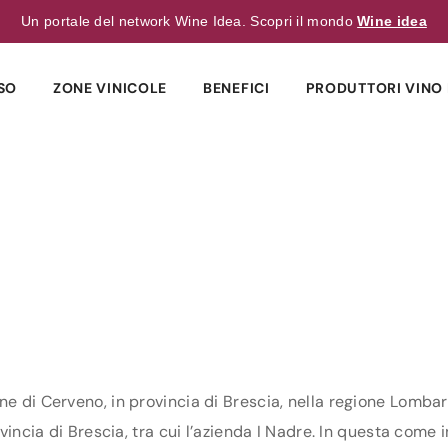
Un portale del network Wine Idea. Scopri il mondo
Wine idea
SO
ZONE VINICOLE
BENEFICI
PRODUTTORI VINO 
ne di Cerveno, in provincia di Brescia, nella regione Lombar
vincia di Brescia, tra cui l’azienda I Nadre. In questa come in