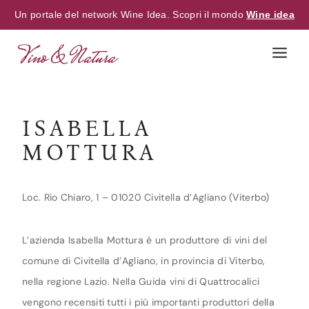
Un portale del network Wine Idea. Scopri il mondo
Wine idea
Skip
to
content
ISABELLA
MOTTURA
Loc. Rio Chiaro, 1 – 01020 Civitella d’Agliano (Viterbo)
L’azienda Isabella Mottura è un produttore di vini del
comune di Civitella d’Agliano, in provincia di Viterbo,
nella regione Lazio. Nella Guida vini di Quattrocalici
vengono recensiti tutti i più importanti produttori della