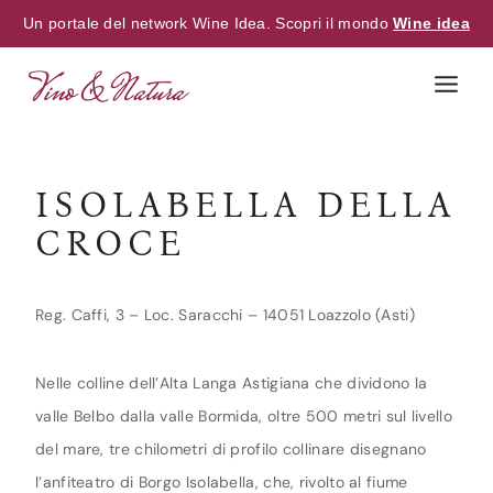
Un portale del network Wine Idea. Scopri il mondo
Wine idea
Skip
to
content
ISOLABELLA DELLA
CROCE
Reg. Caffi, 3 – Loc. Saracchi – 14051 Loazzolo (Asti)
Nelle colline dell’Alta Langa Astigiana che dividono la
valle Belbo dalla valle Bormida, oltre 500 metri sul livello
del mare, tre chilometri di profilo collinare disegnano
l’anfiteatro di Borgo Isolabella, che, rivolto al fiume