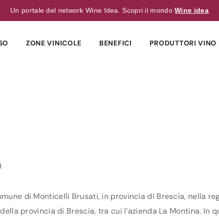
Un portale del network Wine Idea. Scopri il mondo
Wine idea
SO
ZONE VINICOLE
BENEFICI
PRODUTTORI VINO 
)
mune di Monticelli Brusati, in provincia di Brescia, nella r
della provincia di Brescia, tra cui l’azienda La Montina. In q