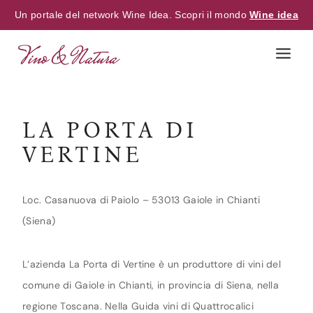
Un portale del network Wine Idea. Scopri il mondo
Wine idea
Skip
to
content
LA PORTA DI
VERTINE
Loc. Casanuova di Paiolo – 53013 Gaiole in Chianti
(Siena)
L’azienda La Porta di Vertine è un produttore di vini del
comune di Gaiole in Chianti, in provincia di Siena, nella
regione Toscana. Nella Guida vini di Quattrocalici