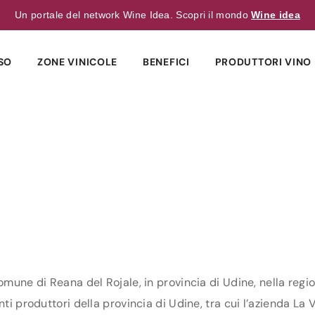
Un portale del network Wine Idea. Scopri il mondo
Wine idea
SO
ZONE VINICOLE
BENEFICI
PRODUTTORI VINO 
omune di Reana del Rojale, in provincia di Udine, nella region
ti produttori della provincia di Udine, tra cui l’azienda La V