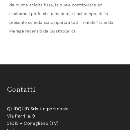
da buona acidità fissa, la quale contribuisce ad
esaltarne i profumi e a mantenerli nel tempo. Nella
presente scheda sono riportati tutti i vini dell’azienda
Marega recensiti da Quattrocalici.
Contatti
QUIDQUID Srls Unipersonale
Via Parrilla, 9
31015 - Conegliano (TV)