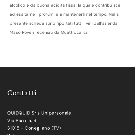
alcolico e da buona acidità fissa, la quale contribuisce
ad esaltarne i profumi e a mantenerli nel tempo. Nella
presente scheda sono riportati tutti i vini dell’azienda
Maso Roveri recensiti da Quattrocalici.
Contatti
QUIDQUID Srls Unipersonale
Via Parrilla, 9
31015 - Conegliano (TV)