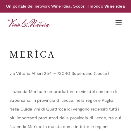
Un portale del network Wine Idea. Scopri il mondo
Wine idea
Skip
to
content
MERÌCA
via Vittorio Alfieri 254 – 73040 Supersano (Lecce)
L’azienda Merìca è un produttore di vini del comune di
Supersano, in provincia di Lecce, nella regione Puglia.
Nella Guida vini di Quattrocalici vengono recensiti tutti i
più importanti produttori della provincia di Lecce, tra cui
l’azienda Merìca. In questa come in tutte le regioni