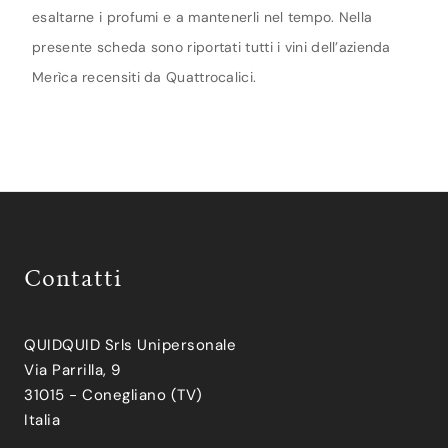
esaltarne i profumi e a mantenerli nel tempo. Nella
presente scheda sono riportati tutti i vini dell’azienda
Merìca recensiti da Quattrocalici.
Contatti
QUIDQUID Srls Unipersonale
Via Parrilla, 9
31015 - Conegliano (TV)
Italia