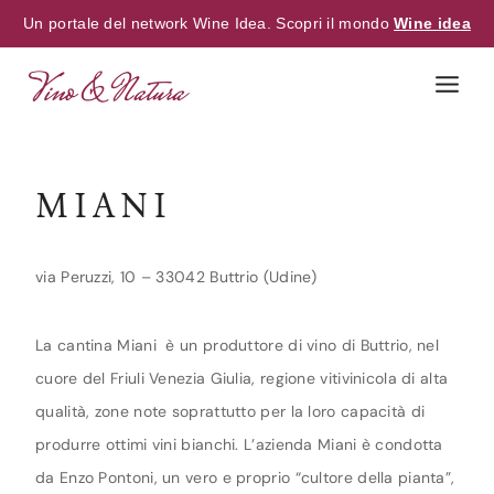
Un portale del network Wine Idea. Scopri il mondo
Wine idea
Skip
to
content
MIANI
via Peruzzi, 10 – 33042 Buttrio (Udine)
La cantina Miani è un produttore di vino di Buttrio, nel
cuore del Friuli Venezia Giulia, regione vitivinicola di alta
qualità, zone note soprattutto per la loro capacità di
produrre ottimi vini bianchi. L’azienda Miani è condotta
da Enzo Pontoni, un vero e proprio “cultore della pianta”,