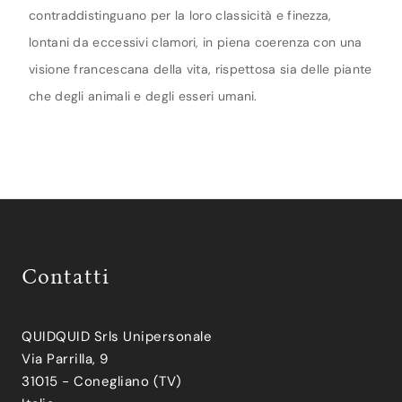
contraddistinguano per la loro classicità e finezza,
lontani da eccessivi clamori, in piena coerenza con una
visione francescana della vita, rispettosa sia delle piante
che degli animali e degli esseri umani.
Contatti
QUIDQUID Srls Unipersonale
Via Parrilla, 9
31015 - Conegliano (TV)