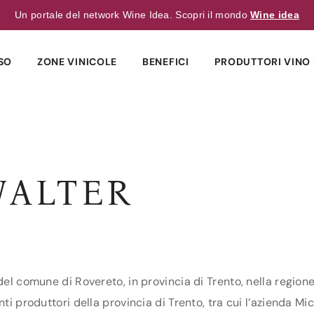
Un portale del network Wine Idea. Scopri il mondo
Wine idea
SO
ZONE VINICOLE
BENEFICI
PRODUTTORI VINO 
WALTER
del comune di Rovereto, in provincia di Trento, nella regione
ti produttori della provincia di Trento, tra cui l’azienda Mic