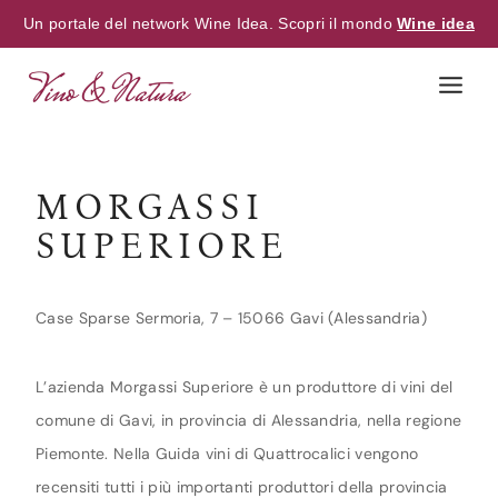
Un portale del network Wine Idea. Scopri il mondo
Wine idea
Skip
to
content
MORGASSI
SUPERIORE
Case Sparse Sermoria, 7 – 15066 Gavi (Alessandria)
L’azienda Morgassi Superiore è un produttore di vini del
comune di Gavi, in provincia di Alessandria, nella regione
Piemonte. Nella Guida vini di Quattrocalici vengono
recensiti tutti i più importanti produttori della provincia